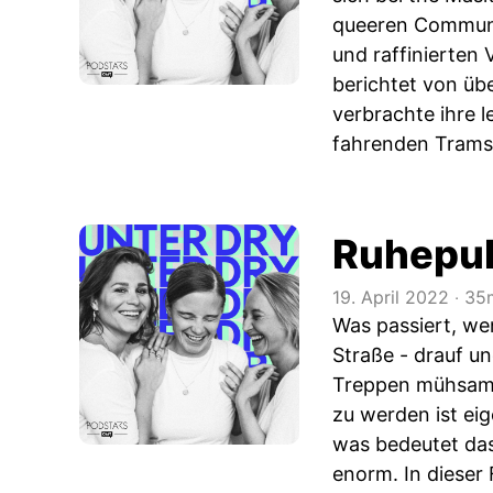
queeren Communit
und raffinierten
berichtet von üb
verbrachte ihre 
fahrenden Trams 
Ruhepul
19. April 2022
‧
35m
Was passiert, we
Straße - drauf u
Treppen mühsam w
zu werden ist ei
was bedeutet das 
enorm. In dieser 