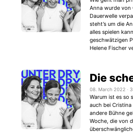
Anna wurde von G
Dauerwelle verpa
steht’s um die A
alles spielen kan
geschwätzigen P
Helene Fischer ve
Die sche
08. March 2022
‧
3
Warum ist es so s
auch bei Cristina
andere Bühne geb
Woche, die von d
überschwängliche