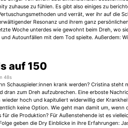
y zuhause zu fühlen. Es gibt also einiges zu bericht
 Vertuschungsmethoden und verrät, wer ihr auf die S
erwältigender Resonanz und ihrem ganz persönlichen 
letzte Woche unterdes wie gewohnt beim Dreh, wo si
und Autounfällen mit dem Tod spielte. Außerdem: Wie
s auf 150
 48s
nn Schauspieler:innen krank werden? Cristina steht m
nd dran zum Dreh aufzubrechen. Eine erboste Nachrich
ieder hoch und kapituliert widerwillig der Krankheit
gentlich keine Option. Wie geht man damit um, wenn 
für die Produktion? Für Außenstehende ist es viellei
Folge geben die Dry Einblicke in ihre Erfahrungen: Jas