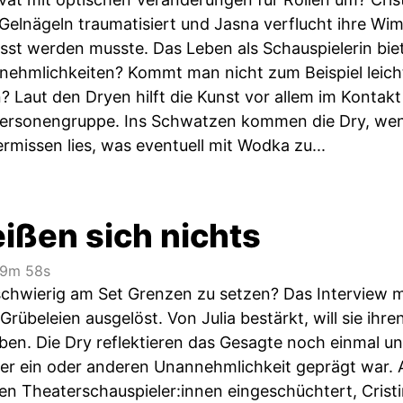
elnägeln traumatisiert und Jasna verflucht ihre Wi
sst werden musste. Das Leben als Schauspielerin bie
nnehmlichkeiten? Kommt man nicht zum Beispiel leic
n? Laut den Dryen hilft die Kunst vor allem im Kontakt
ersonengruppe. Ins Schwatzen kommen die Dry, wenn
rmissen lies, was eventuell mit Wodka zu...
ißen sich nichts
9m 58s
chwierig am Set Grenzen zu setzen? Das Interview mit
 Grübeleien ausgelöst. Von Julia bestärkt, will sie ih
en. Die Dry reflektieren das Gesagte noch einmal un
er ein oder anderen Unannehmlichkeit geprägt war. 
n Theaterschauspieler:innen eingeschüchtert, Crist