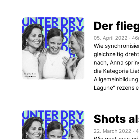
Der fli
05. April 2022
‧
46
Wie synchronisi
gleichzeitig dre
nach, Anna spring
die Kategorie Lie
Allgemeinbildung
Lagune“ rezensie
Shots a
22. March 2022
‧
4
Wie geht man pri