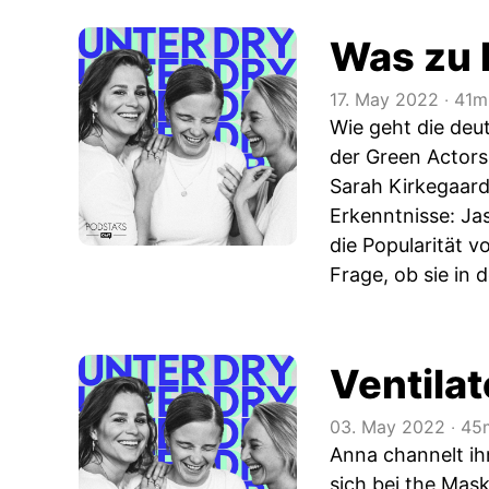
Was zu H
17. May 2022
‧
41m
Wie geht die deu
der Green Actors
Sarah Kirkegaard 
Erkenntnisse: Jas
die Popularität v
Frage, ob sie in 
Ventilat
03. May 2022
‧
45m
Anna channelt i
sich bei the Mas