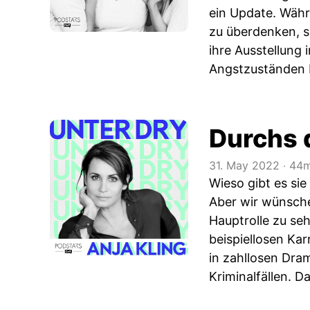
ein Update. Währ
zu überdenken, s
ihre Ausstellung
Angstzuständen P
Durchs 
31. May 2022
‧
44m
Wieso gibt es sie
Aber wir wünsche
Hauptrolle zu seh
beispiellosen Kar
in zahllosen Dram
Kriminalfällen. D