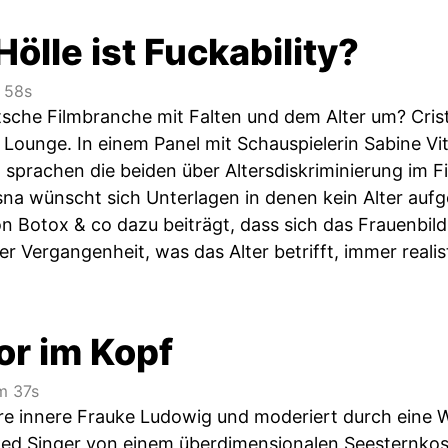
ölle ist Fuckability?
 58s
tsche Filmbranche mit Falten und dem Alter um? Cri
 Lounge. In einem Panel mit Schauspielerin Sabine Vi
sprachen die beiden über Altersdiskriminierung im Fil
na wünscht sich Unterlagen in denen kein Alter aufge
on Botox & co dazu beiträgt, dass sich das Frauenbil
der Vergangenheit, was das Alter betrifft, immer reali
or im Kopf
 37s
hre innere Frauke Ludowig und moderiert durch ein
ked Singer von einem überdimensionalen Seesternkostü