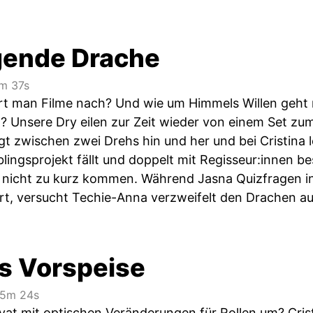
egende Drache
m 37s
ert man Filme nach? Und wie um Himmels Willen geh
ht? Unsere Dry eilen zur Zeit wieder von einem Set z
t zwischen zwei Drehs hin und her und bei Cristina le
blingsprojekt fällt und doppelt mit Regisseur:innen bese
 nicht zu kurz kommen. Während Jasna Quizfragen in 
rt, versucht Techie-Anna verzweifelt den Drachen au
ls Vorspeise
5m 24s
vat mit optischen Veränderungen für Rollen um? Cris