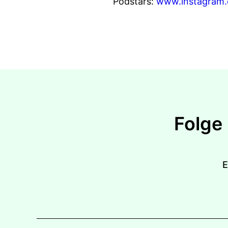
Podstars:
www.instagram.
Folge
E